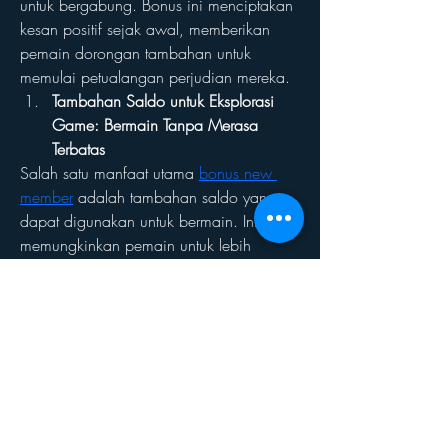
untuk bergabung. Bonus ini menciptakan 
kesan positif sejak awal, memberikan 
pemain dorongan tambahan untuk 
memulai petualangan perjudian mereka.
Tambahan Saldo untuk Eksplorasi 
Game: Bermain Tanpa Merasa 
Terbatas
Salah satu manfaat utama 
bonus new 
member
 adalah tambahan saldo yang 
dapat digunakan untuk bermain. Ini 
memungkinkan pemain untuk lebih 
leluasa menjelajahi berbagai game 
tanpa perlu khawatir tentang modal 
awal. Bonus ini memberikan peluang 
untuk merasakan sensasi bermain tanpa 
merasa terbatas oleh batasan keuangan.
Peluang Meningkat untuk Meraih 
Kemenangan: Boost Kemenangan 
Awal