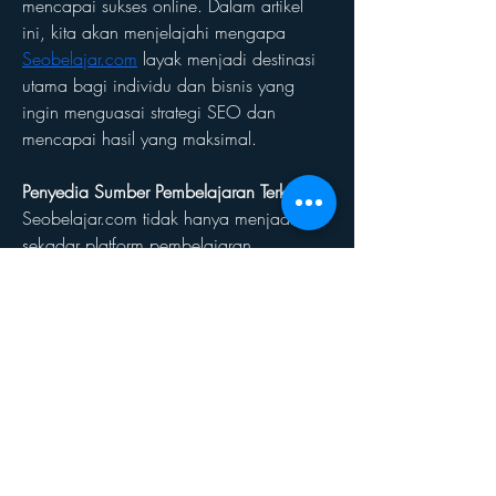
mencapai sukses online. Dalam artikel 
ini, kita akan menjelajahi mengapa 
Seobelajar.com
 layak menjadi destinasi 
utama bagi individu dan bisnis yang 
ingin menguasai strategi SEO dan 
mencapai hasil yang maksimal.
Penyedia Sumber Pembelajaran Terkini:
Seobelajar.com tidak hanya menjadi 
sekadar platform pembelajaran, 
melainkan sebuah sumber pengetahuan 
terkini di dunia SEO. Materi-materi yang 
disajikan mencakup seluruh spektrum 
SEO, memastikan peserta kursus dapat 
mengikuti perkembangan terbaru dan 
menerapkan strategi yang relevan.
Instruktur Ahli dalam Industri:
Salah satu keunggulan Seobelajar.com 